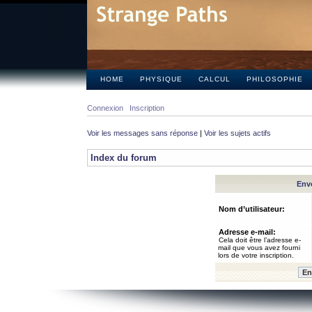
HOME
PHYSIQUE
CALCUL
PHILOSOPHIE
Connexion
Inscription
Voir les messages sans réponse
|
Voir les sujets actifs
Index du forum
Envo
Nom d’utilisateur:
Adresse e-mail:
Cela doit être l’adresse e-
mail que vous avez fourni
lors de votre inscription.