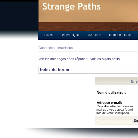
HOME
PHYSIQUE
CALCUL
PHILOSOPHIE
Connexion
Inscription
Voir les messages sans réponse
|
Voir les sujets actifs
Index du forum
Envo
Nom d’utilisateur:
Adresse e-mail:
Cela doit être l’adresse e-
mail que vous avez fourni
lors de votre inscription.