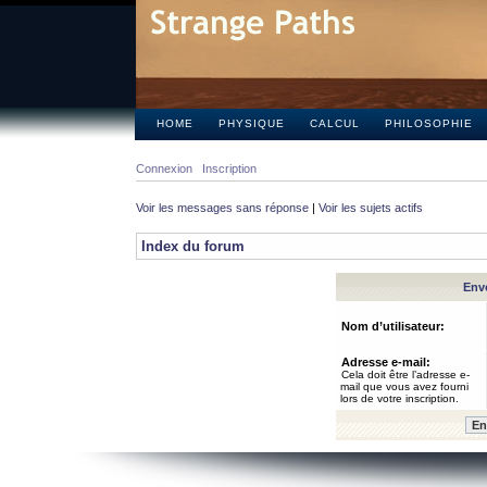
HOME
PHYSIQUE
CALCUL
PHILOSOPHIE
Connexion
Inscription
Voir les messages sans réponse
|
Voir les sujets actifs
Index du forum
Envo
Nom d’utilisateur:
Adresse e-mail:
Cela doit être l’adresse e-
mail que vous avez fourni
lors de votre inscription.