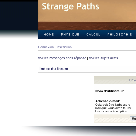
HOME
PHYSIQUE
CALCUL
PHILOSOPHIE
Connexion
Inscription
Voir les messages sans réponse
|
Voir les sujets actifs
Index du forum
Envo
Nom d’utilisateur:
Adresse e-mail:
Cela doit être l’adresse e-
mail que vous avez fourni
lors de votre inscription.