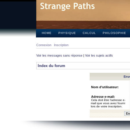
HOME
PHYSIQUE
CALCUL
PHILOSOPHIE
Connexion
Inscription
Voir les messages sans réponse
|
Voir les sujets actifs
Index du forum
Envo
Nom d’utilisateur:
Adresse e-mail:
Cela doit être l’adresse e-
mail que vous avez fourni
lors de votre inscription.