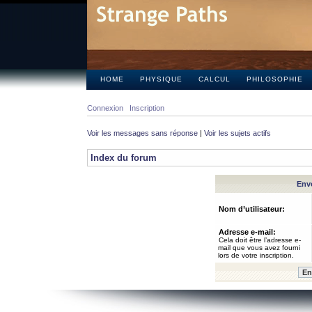
HOME
PHYSIQUE
CALCUL
PHILOSOPHIE
Connexion
Inscription
Voir les messages sans réponse
|
Voir les sujets actifs
Index du forum
Envo
Nom d’utilisateur:
Adresse e-mail:
Cela doit être l’adresse e-
mail que vous avez fourni
lors de votre inscription.