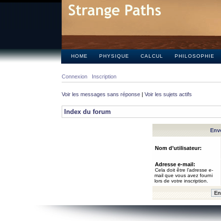
HOME
PHYSIQUE
CALCUL
PHILOSOPHIE
Connexion
Inscription
Voir les messages sans réponse
|
Voir les sujets actifs
Index du forum
Envo
Nom d’utilisateur:
Adresse e-mail:
Cela doit être l’adresse e-
mail que vous avez fourni
lors de votre inscription.