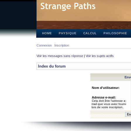
HOME
PHYSIQUE
CALCUL
PHILOSOPHIE
Connexion
Inscription
Voir les messages sans réponse
|
Voir les sujets actifs
Index du forum
Envo
Nom d’utilisateur:
Adresse e-mail:
Cela doit être l’adresse e-
mail que vous avez fourni
lors de votre inscription.