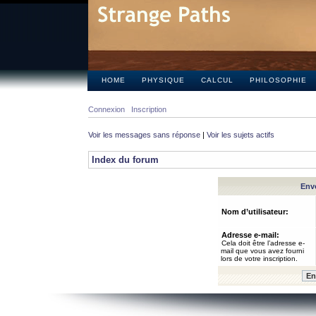
HOME
PHYSIQUE
CALCUL
PHILOSOPHIE
Connexion
Inscription
Voir les messages sans réponse
|
Voir les sujets actifs
Index du forum
Envo
Nom d’utilisateur:
Adresse e-mail:
Cela doit être l’adresse e-
mail que vous avez fourni
lors de votre inscription.