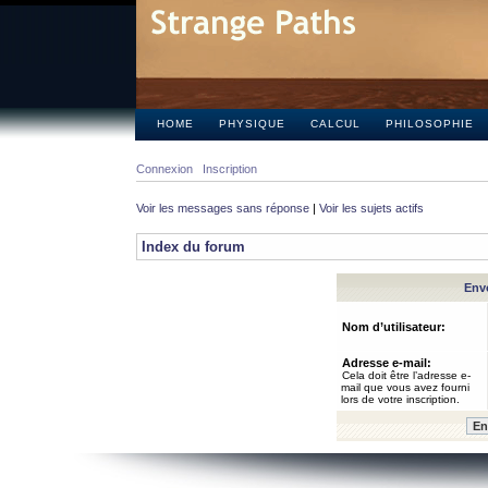
HOME
PHYSIQUE
CALCUL
PHILOSOPHIE
Connexion
Inscription
Voir les messages sans réponse
|
Voir les sujets actifs
Index du forum
Envo
Nom d’utilisateur:
Adresse e-mail:
Cela doit être l’adresse e-
mail que vous avez fourni
lors de votre inscription.