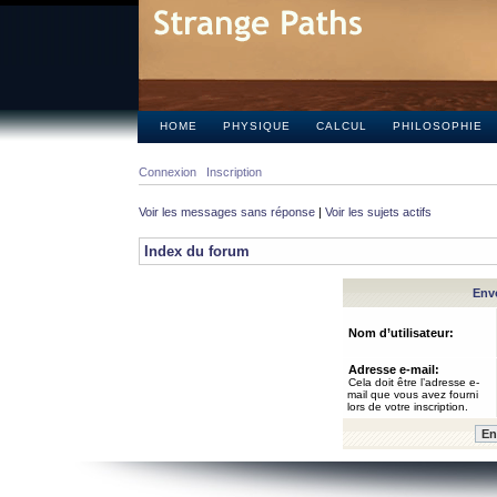
HOME
PHYSIQUE
CALCUL
PHILOSOPHIE
Connexion
Inscription
Voir les messages sans réponse
|
Voir les sujets actifs
Index du forum
Envo
Nom d’utilisateur:
Adresse e-mail:
Cela doit être l’adresse e-
mail que vous avez fourni
lors de votre inscription.