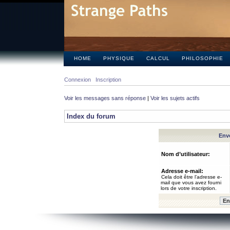
HOME
PHYSIQUE
CALCUL
PHILOSOPHIE
Connexion
Inscription
Voir les messages sans réponse
|
Voir les sujets actifs
Index du forum
Envo
Nom d’utilisateur:
Adresse e-mail:
Cela doit être l’adresse e-
mail que vous avez fourni
lors de votre inscription.