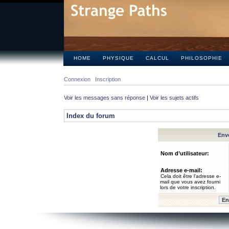
HOME
PHYSIQUE
CALCUL
PHILOSOPHIE
Connexion
Inscription
Voir les messages sans réponse
|
Voir les sujets actifs
Index du forum
Envo
Nom d’utilisateur:
Adresse e-mail:
Cela doit être l’adresse e-
mail que vous avez fourni
lors de votre inscription.