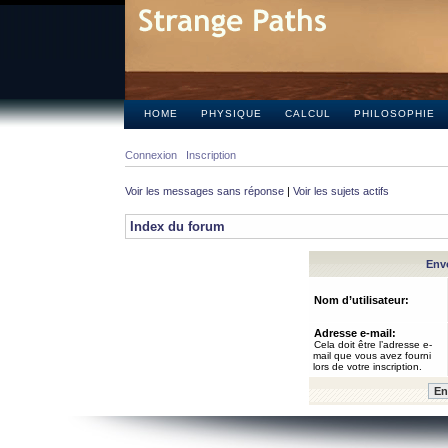
HOME
PHYSIQUE
CALCUL
PHILOSOPHIE
Connexion
Inscription
Voir les messages sans réponse
|
Voir les sujets actifs
Index du forum
Envo
Nom d’utilisateur:
Adresse e-mail:
Cela doit être l’adresse e-
mail que vous avez fourni
lors de votre inscription.