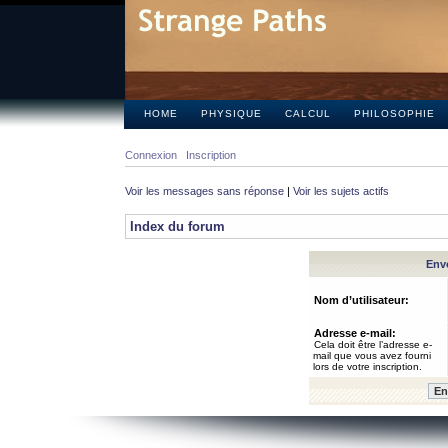
HOME
PHYSIQUE
CALCUL
PHILOSOPHIE
Connexion
Inscription
Voir les messages sans réponse
|
Voir les sujets actifs
Index du forum
Envo
Nom d’utilisateur:
Adresse e-mail:
Cela doit être l’adresse e-
mail que vous avez fourni
lors de votre inscription.