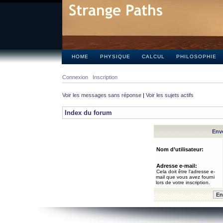
HOME
PHYSIQUE
CALCUL
PHILOSOPHIE
Connexion
Inscription
Voir les messages sans réponse
|
Voir les sujets actifs
Index du forum
Envo
Nom d’utilisateur:
Adresse e-mail:
Cela doit être l’adresse e-
mail que vous avez fourni
lors de votre inscription.