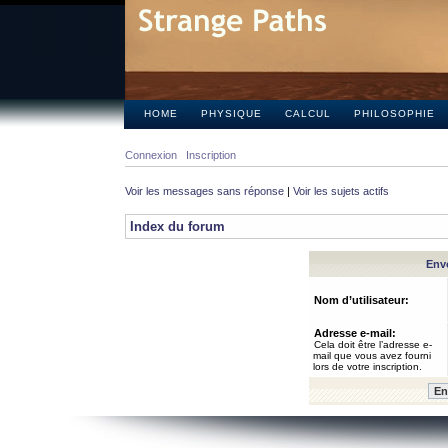
HOME
PHYSIQUE
CALCUL
PHILOSOPHIE
Connexion
Inscription
Voir les messages sans réponse
|
Voir les sujets actifs
Index du forum
Envo
Nom d’utilisateur:
Adresse e-mail:
Cela doit être l’adresse e-
mail que vous avez fourni
lors de votre inscription.