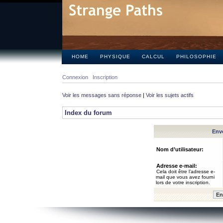
HOME
PHYSIQUE
CALCUL
PHILOSOPHIE
Connexion
Inscription
Voir les messages sans réponse
|
Voir les sujets actifs
Index du forum
Envo
Nom d’utilisateur:
Adresse e-mail:
Cela doit être l’adresse e-
mail que vous avez fourni
lors de votre inscription.