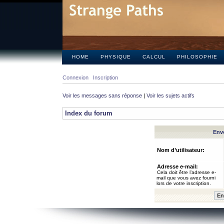
HOME
PHYSIQUE
CALCUL
PHILOSOPHIE
Connexion
Inscription
Voir les messages sans réponse
|
Voir les sujets actifs
Index du forum
Envo
Nom d’utilisateur:
Adresse e-mail:
Cela doit être l’adresse e-
mail que vous avez fourni
lors de votre inscription.