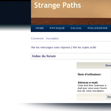
HOME
PHYSIQUE
CALCUL
PHILOSOPHIE
Connexion
Inscription
Voir les messages sans réponse
|
Voir les sujets actifs
Index du forum
Envo
Nom d’utilisateur:
Adresse e-mail:
Cela doit être l’adresse e-
mail que vous avez fourni
lors de votre inscription.