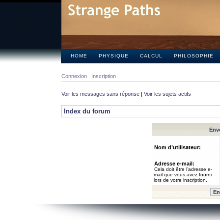
HOME
PHYSIQUE
CALCUL
PHILOSOPHIE
Connexion
Inscription
Voir les messages sans réponse
|
Voir les sujets actifs
Index du forum
Envo
Nom d’utilisateur:
Adresse e-mail:
Cela doit être l’adresse e-
mail que vous avez fourni
lors de votre inscription.