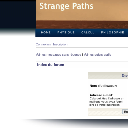
HOME
PHYSIQUE
CALCUL
PHILOSOPHIE
Connexion
Inscription
Voir les messages sans réponse
|
Voir les sujets actifs
Index du forum
Envo
Nom d’utilisateur:
Adresse e-mail:
Cela doit être l’adresse e-
mail que vous avez fourni
lors de votre inscription.