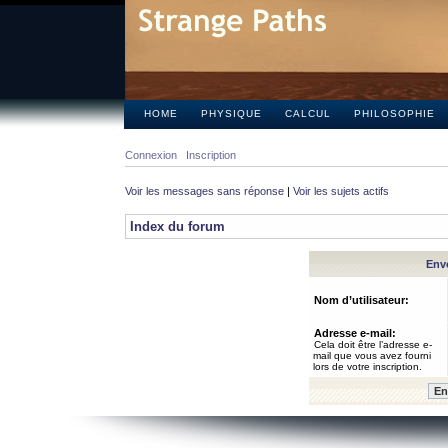
HOME
PHYSIQUE
CALCUL
PHILOSOPHIE
Connexion
Inscription
Voir les messages sans réponse
|
Voir les sujets actifs
Index du forum
Envo
Nom d’utilisateur:
Adresse e-mail:
Cela doit être l’adresse e-
mail que vous avez fourni
lors de votre inscription.