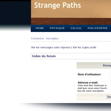
HOME
PHYSIQUE
CALCUL
PHILOSOPHIE
Connexion
Inscription
Voir les messages sans réponse
|
Voir les sujets actifs
Index du forum
Envoye
Nom d’utilisateur:
Adresse e-mail:
Cela doit être l’adresse e-
mail que vous avez fourni
lors de votre inscription.