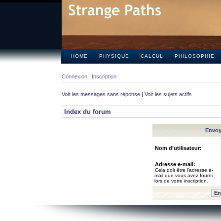
HOME
PHYSIQUE
CALCUL
PHILOSOPHIE
Connexion
Inscription
Voir les messages sans réponse
|
Voir les sujets actifs
Index du forum
Envoye
Nom d’utilisateur:
Adresse e-mail:
Cela doit être l’adresse e-
mail que vous avez fourni
lors de votre inscription.