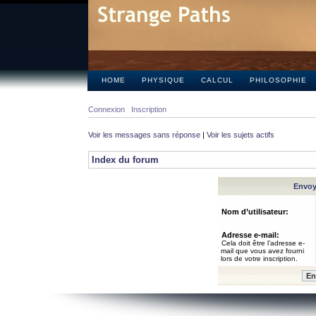
HOME
PHYSIQUE
CALCUL
PHILOSOPHIE
Connexion
Inscription
Voir les messages sans réponse
|
Voir les sujets actifs
Index du forum
Envoye
Nom d’utilisateur:
Adresse e-mail:
Cela doit être l’adresse e-
mail que vous avez fourni
lors de votre inscription.