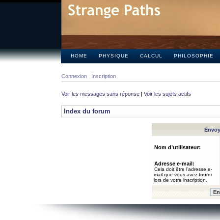
HOME
PHYSIQUE
CALCUL
PHILOSOPHIE
Connexion
Inscription
Voir les messages sans réponse
|
Voir les sujets actifs
Index du forum
Envoye
Nom d’utilisateur:
Adresse e-mail:
Cela doit être l’adresse e-
mail que vous avez fourni
lors de votre inscription.