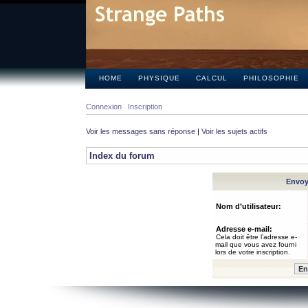
HOME
PHYSIQUE
CALCUL
PHILOSOPHIE
Connexion
Inscription
Voir les messages sans réponse
|
Voir les sujets actifs
Index du forum
Envoye
Nom d’utilisateur:
Adresse e-mail:
Cela doit être l’adresse e-
mail que vous avez fourni
lors de votre inscription.