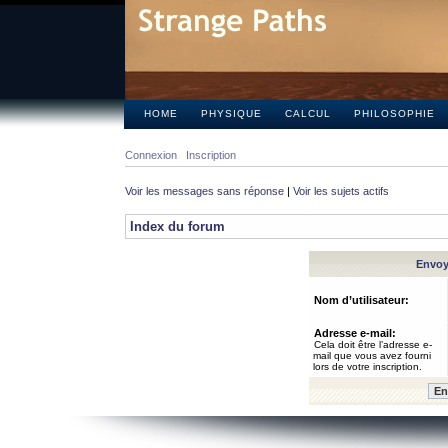
HOME
PHYSIQUE
CALCUL
PHILOSOPHIE
Connexion
Inscription
Voir les messages sans réponse
|
Voir les sujets actifs
Index du forum
Envoye
Nom d’utilisateur:
Adresse e-mail:
Cela doit être l’adresse e-
mail que vous avez fourni
lors de votre inscription.