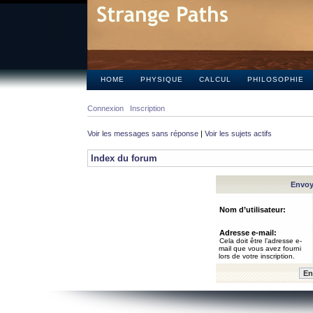
HOME
PHYSIQUE
CALCUL
PHILOSOPHIE
Connexion
Inscription
Voir les messages sans réponse
|
Voir les sujets actifs
Index du forum
Envoye
Nom d’utilisateur:
Adresse e-mail:
Cela doit être l’adresse e-
mail que vous avez fourni
lors de votre inscription.