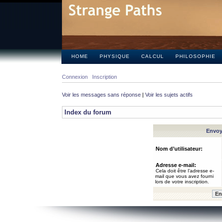
HOME
PHYSIQUE
CALCUL
PHILOSOPHIE
Connexion
Inscription
Voir les messages sans réponse
|
Voir les sujets actifs
Index du forum
Envoye
Nom d’utilisateur:
Adresse e-mail:
Cela doit être l’adresse e-
mail que vous avez fourni
lors de votre inscription.