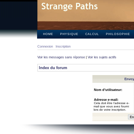
HOME
PHYSIQUE
CALCUL
PHILOSOPHIE
Connexion
Inscription
Voir les messages sans réponse
|
Voir les sujets actifs
Index du forum
Envoye
Nom d’utilisateur:
Adresse e-mail:
Cela doit être l’adresse e-
mail que vous avez fourni
lors de votre inscription.