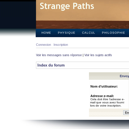
HOME
PHYSIQUE
CALCUL
PHILOSOPHIE
Connexion
Inscription
Voir les messages sans réponse
|
Voir les sujets actifs
Index du forum
Envoye
Nom d’utilisateur:
Adresse e-mail:
Cela doit être l’adresse e-
mail que vous avez fourni
lors de votre inscription.