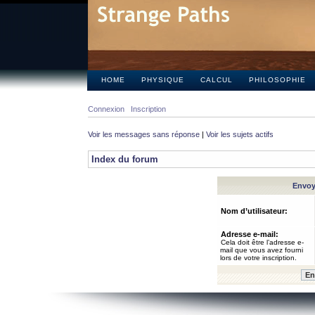
HOME
PHYSIQUE
CALCUL
PHILOSOPHIE
Connexion
Inscription
Voir les messages sans réponse
|
Voir les sujets actifs
Index du forum
Envoye
Nom d’utilisateur:
Adresse e-mail:
Cela doit être l’adresse e-
mail que vous avez fourni
lors de votre inscription.