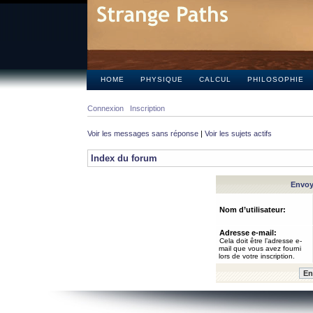
HOME
PHYSIQUE
CALCUL
PHILOSOPHIE
Connexion
Inscription
Voir les messages sans réponse
|
Voir les sujets actifs
Index du forum
Envoye
Nom d’utilisateur:
Adresse e-mail:
Cela doit être l’adresse e-
mail que vous avez fourni
lors de votre inscription.