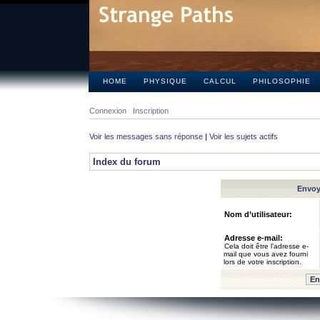
HOME
PHYSIQUE
CALCUL
PHILOSOPHIE
Connexion
Inscription
Voir les messages sans réponse
|
Voir les sujets actifs
Index du forum
Envoye
Nom d’utilisateur:
Adresse e-mail:
Cela doit être l’adresse e-
mail que vous avez fourni
lors de votre inscription.