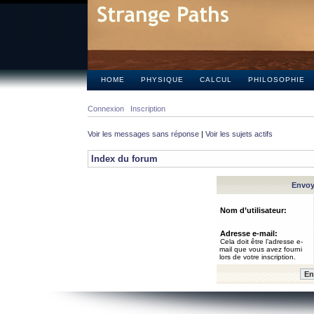
HOME
PHYSIQUE
CALCUL
PHILOSOPHIE
Connexion
Inscription
Voir les messages sans réponse
|
Voir les sujets actifs
Index du forum
Envoye
Nom d’utilisateur:
Adresse e-mail:
Cela doit être l’adresse e-
mail que vous avez fourni
lors de votre inscription.