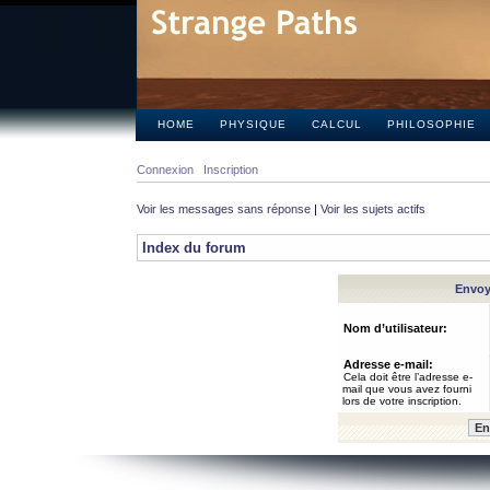
HOME
PHYSIQUE
CALCUL
PHILOSOPHIE
Connexion
Inscription
Voir les messages sans réponse
|
Voir les sujets actifs
Index du forum
Envoye
Nom d’utilisateur:
Adresse e-mail:
Cela doit être l’adresse e-
mail que vous avez fourni
lors de votre inscription.