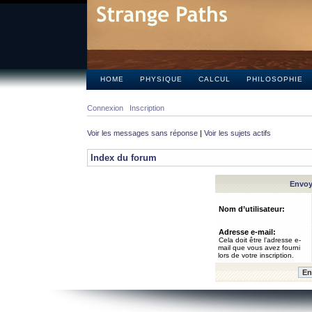
HOME
PHYSIQUE
CALCUL
PHILOSOPHIE
Connexion
Inscription
Voir les messages sans réponse
|
Voir les sujets actifs
Index du forum
Envoye
Nom d’utilisateur:
Adresse e-mail:
Cela doit être l’adresse e-
mail que vous avez fourni
lors de votre inscription.