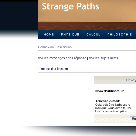
HOME
PHYSIQUE
CALCUL
PHILOSOPHIE
Connexion
Inscription
Voir les messages sans réponse
|
Voir les sujets actifs
Index du forum
Envoye
Nom d’utilisateur:
Adresse e-mail:
Cela doit être l’adresse e-
mail que vous avez fourni
lors de votre inscription.