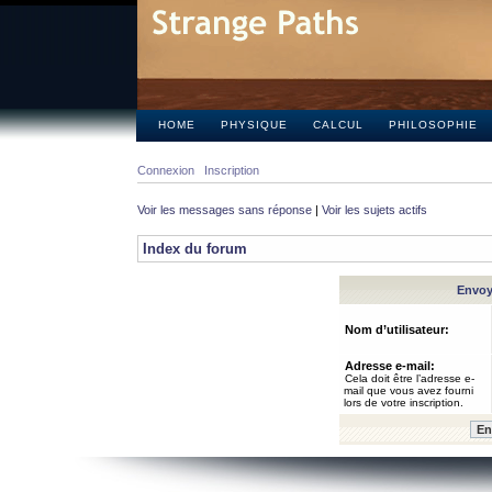
HOME
PHYSIQUE
CALCUL
PHILOSOPHIE
Connexion
Inscription
Voir les messages sans réponse
|
Voir les sujets actifs
Index du forum
Envoye
Nom d’utilisateur:
Adresse e-mail:
Cela doit être l’adresse e-
mail que vous avez fourni
lors de votre inscription.