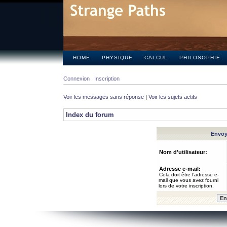
HOME
PHYSIQUE
CALCUL
PHILOSOPHIE
Connexion
Inscription
Voir les messages sans réponse
|
Voir les sujets actifs
Index du forum
Envoye
Nom d’utilisateur:
Adresse e-mail:
Cela doit être l’adresse e-
mail que vous avez fourni
lors de votre inscription.