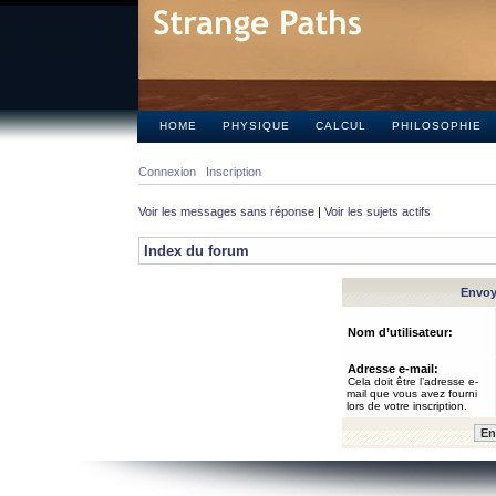
HOME
PHYSIQUE
CALCUL
PHILOSOPHIE
Connexion
Inscription
Voir les messages sans réponse
|
Voir les sujets actifs
Index du forum
Envoye
Nom d’utilisateur:
Adresse e-mail:
Cela doit être l’adresse e-
mail que vous avez fourni
lors de votre inscription.