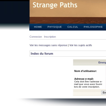
HOME
PHYSIQUE
CALCUL
PHILOSOPHIE
Connexion
Inscription
Voir les messages sans réponse
|
Voir les sujets actifs
Index du forum
Envoye
Nom d’utilisateur:
Adresse e-mail:
Cela doit être l’adresse e-
mail que vous avez fourni
lors de votre inscription.