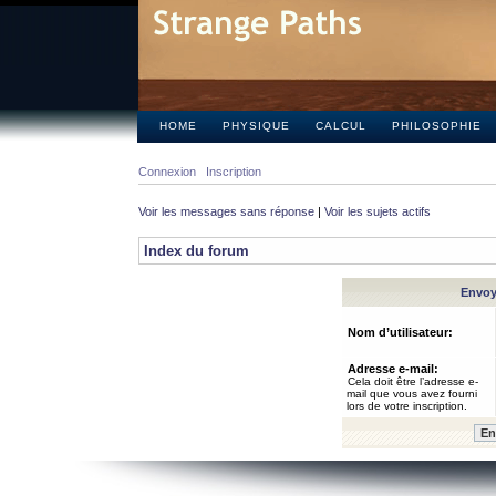
HOME
PHYSIQUE
CALCUL
PHILOSOPHIE
Connexion
Inscription
Voir les messages sans réponse
|
Voir les sujets actifs
Index du forum
Envoye
Nom d’utilisateur:
Adresse e-mail:
Cela doit être l’adresse e-
mail que vous avez fourni
lors de votre inscription.