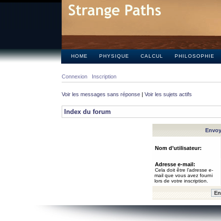
HOME
PHYSIQUE
CALCUL
PHILOSOPHIE
Connexion
Inscription
Voir les messages sans réponse
|
Voir les sujets actifs
Index du forum
Envoye
Nom d’utilisateur:
Adresse e-mail:
Cela doit être l’adresse e-
mail que vous avez fourni
lors de votre inscription.