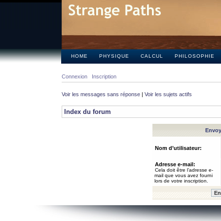
HOME
PHYSIQUE
CALCUL
PHILOSOPHIE
Connexion
Inscription
Voir les messages sans réponse
|
Voir les sujets actifs
Index du forum
Envoye
Nom d’utilisateur:
Adresse e-mail:
Cela doit être l’adresse e-
mail que vous avez fourni
lors de votre inscription.