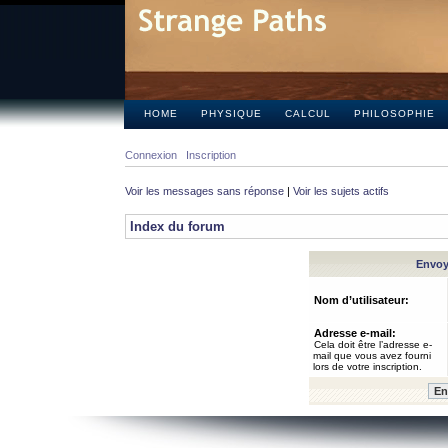
HOME
PHYSIQUE
CALCUL
PHILOSOPHIE
Connexion
Inscription
Voir les messages sans réponse
|
Voir les sujets actifs
Index du forum
Envoye
Nom d’utilisateur:
Adresse e-mail:
Cela doit être l’adresse e-
mail que vous avez fourni
lors de votre inscription.