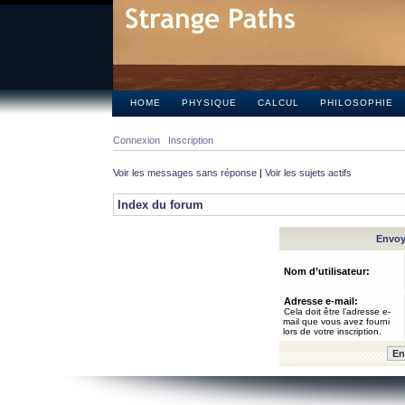
HOME
PHYSIQUE
CALCUL
PHILOSOPHIE
Connexion
Inscription
Voir les messages sans réponse
|
Voir les sujets actifs
Index du forum
Envoye
Nom d’utilisateur:
Adresse e-mail:
Cela doit être l’adresse e-
mail que vous avez fourni
lors de votre inscription.