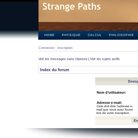
HOME
PHYSIQUE
CALCUL
PHILOSOPHIE
Connexion
Inscription
Voir les messages sans réponse
|
Voir les sujets actifs
Index du forum
Envoye
Nom d’utilisateur:
Adresse e-mail:
Cela doit être l’adresse e-
mail que vous avez fourni
lors de votre inscription.